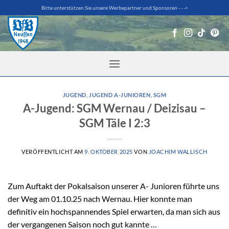
Zum
Bitte unterstützen Sie unsere Werbepartner und Sponsoren - - ->
Inhalt
springen
JUGEND
,
JUGEND A-JUNIOREN
,
SGM
A-Jugend: SGM Wernau / Deizisau –
SGM Täle I 2:3
VERÖFFENTLICHT AM
9. OKTOBER 2025
VON
JOACHIM WALLISCH
Zum Auftakt der Pokalsaison unserer A- Junioren führte uns
der Weg am 01.10.25 nach Wernau. Hier konnte man
definitiv ein hochspannendes Spiel erwarten, da man sich aus
der vergangenen Saison noch gut kannte …