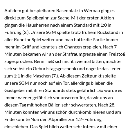
Auf dem gut bespielbaren Rasenplatz in Wernau ging es
direkt zum Spielbeginn zur Sache. Mit der ersten Aktion
gingen die Hausherren nach einem Standard mit 1:0 in
Führung (3.). Unsere SGM spielte trotz frühem Rückstand in
aller Ruhe ihr Spiel weiter und man hatte die Partie immer
mehr im Griff und konnte sich Chancen erspielen. Nach 7
Minuten bekamen wir an der Strafraumgrenze einen Freistoß
zugesprochen. Benni ließ sich nicht zweimal bitten, machte
sich selbst ein Geburtstagsgeschenk und nagelte das Leder
zum 1:1 in die Maschen (7.). Ab diesem Zeitpunkt spielte
unsere SGM nur noch auf ein Tor, allerdings blieben die
Gastgeber mit ihren Standards stets gefährlich. So wurde es
immer wieder gefährlich vor unserem Tor, da wir uns an
diesem Tag mit hohen Bällen sehr schwertaten. Nach 28.
Minuten konnten wir uns schön durchkombinieren und am
Ende konnte Non den Abpraller zur 1:2–Führung
einschieben. Das Spiel blieb weiter sehr intensiv mit einer