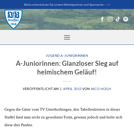
Zum
Bitte unterstützen Sie unsere Werbepartner und Sponsoren - - ->
Inhalt
springen
JUGEND A-JUNIORINNEN
A-Juniorinnen: Glanzloser Sieg auf
heimischem Geläuf!
VERÖFFENTLICHT AM
2. APRIL 2012
VON
NICO HOGH
Gegen die Gäste vom TV Unterboihingen, den Tabellenletzten in dieser
Staffel fand man nicht zu gewohnter Form, gewann jedoch und holte sich
diese drei Punkte.