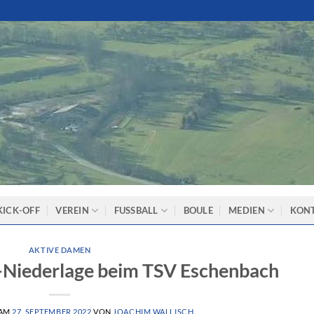
KICK-OFF
VEREIN
FUSSBALL
BOULE
MEDIEN
KON
AKTIVE DAMEN
-Niederlage beim TSV Eschenbach
 AM
27. SEPTEMBER 2022
VON
JOACHIM WALLISCH