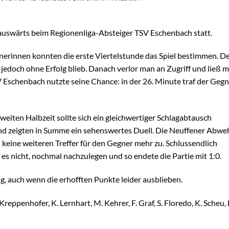
 auswärts beim Regionenliga-Absteiger TSV Eschenbach statt.
fenerinnen konnten die erste Viertelstunde das Spiel bestimmen. D
 jedoch ohne Erfolg blieb. Danach verlor man an Zugriff und ließ 
Eschenbach nutzte seine Chance: in der 26. Minute traf der Gegn
zweiten Halbzeit sollte sich ein gleichwertiger Schlagabtausch
nd zeigten in Summe ein sehenswertes Duell. Die Neuffener Abwe
ß keine weiteren Treffer für den Gegner mehr zu. Schlussendlich
s nicht, nochmal nachzulegen und so endete die Partie mit 1:0.
, auch wenn die erhofften Punkte leider ausblieben.
. Kreppenhofer, K. Lernhart, M. Kehrer, F. Graf, S. Floredo, K. Scheu, 