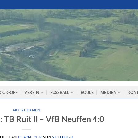
KICK-OFF
VEREIN
FUSSBALL
BOULE
MEDIEN
KON
AKTIVE DAMEN
 TB Ruit II – VfB Neuffen 4:0
LICHT AM
11. APRIL 2016
VON
NICO HOGH