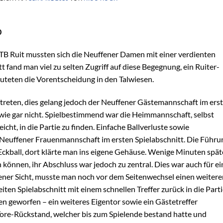
0
 Ruit mussten sich die Neuffener Damen mit einer verdienten
t fand man viel zu selten Zugriff auf diese Begegnung, ein Ruiter-
teten die Vorentscheidung in den Talwiesen.
ftreten, dies gelang jedoch der Neuffener Gästemannschaft im ers
gut wie gar nicht. Spielbestimmend war die Heimmannschaft, selbst
cht, in die Partie zu finden. Einfache Ballverluste sowie
Neuffener Frauenmannschaft im ersten Spielabschnitt. Die Führu
Eckball, dort klärte man ins eigene Gehäuse. Wenige Minuten spät
 können, ihr Abschluss war jedoch zu zentral. Dies war auch für ei
fener Sicht, musste man noch vor dem Seitenwechsel einen weitere
en Spielabschnitt mit einem schnellen Treffer zurück in die Part
en geworfen – ein weiteres Eigentor sowie ein Gästetreffer
Tore-Rückstand, welcher bis zum Spielende bestand hatte und