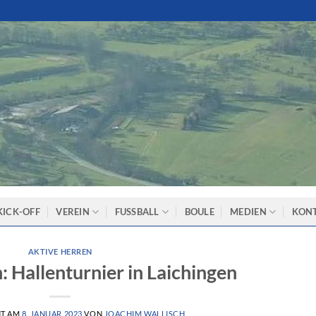
KICK-OFF
VEREIN
FUSSBALL
BOULE
MEDIEN
KON
AKTIVE HERREN
: Hallenturnier in Laichingen
HT AM
8. JANUAR 2023
VON
JOACHIM WALLISCH