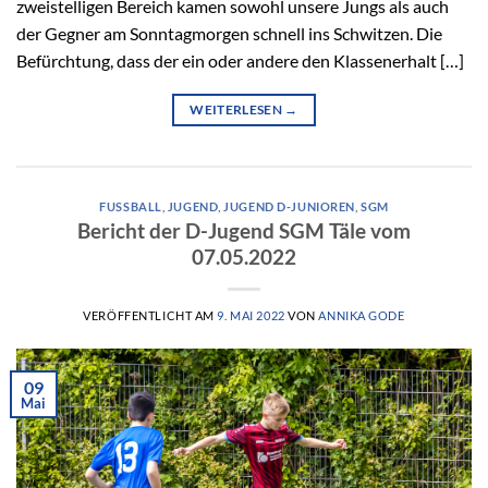
zweistelligen Bereich kamen sowohl unsere Jungs als auch
der Gegner am Sonntagmorgen schnell ins Schwitzen. Die
Befürchtung, dass der ein oder andere den Klassenerhalt […]
WEITERLESEN
→
FUSSBALL
,
JUGEND
,
JUGEND D-JUNIOREN
,
SGM
Bericht der D-Jugend SGM Täle vom
07.05.2022
VERÖFFENTLICHT AM
9. MAI 2022
VON
ANNIKA GODE
09
Mai