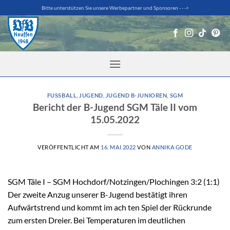
Zum
Bitte unterstützen Sie unsere Werbepartner und Sponsoren - - ->
Inhalt
springen
FUSSBALL
,
JUGEND
,
JUGEND B-JUNIOREN
,
SGM
Bericht der B-Jugend SGM Täle II vom
15.05.2022
VERÖFFENTLICHT AM
16. MAI 2022
VON
ANNIKA GODE
SGM Täle I – SGM Hochdorf/Notzingen/Plochingen 3:2 (1:1)
Der zweite Anzug unserer B-Jugend bestätigt ihren
Aufwärtstrend und kommt im ach ten Spiel der Rückrunde
zum ersten Dreier. Bei Temperaturen im deutlichen