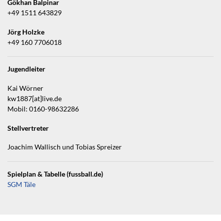
Gökhan Balpinar
+49 1511 643829
Jörg Holzke
+49 160 7706018
Jugendleiter
Kai Wörner
kw1887[at]live.de
Mobil: 0160-98632286
Stellvertreter
Joachim Wallisch und Tobias Spreizer
Spielplan & Tabelle (fussball.de)
SGM Täle