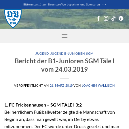
Zum
Bitte unterstützen Sie unsere Werbepartner und Sponsoren - - ->
Inhalt
springen
JUGEND
,
JUGEND B-JUNIOREN
,
SGM
Bericht der B1-Junioren SGM Täle I
vom 24.03.2019
VERÖFFENTLICHT AM
26. MÄRZ 2019
VON
JOACHIM WALLISCH
1. FC Frickenhausen – SGM TÄLE I 3:2
Bei herrlichem Fußballwetter zeigte die Mannschaft von
Beginn an, dass man gewillt war, im Derby etwas
mitzunehmen. Der FC wurde unter Druck gesetzt und man