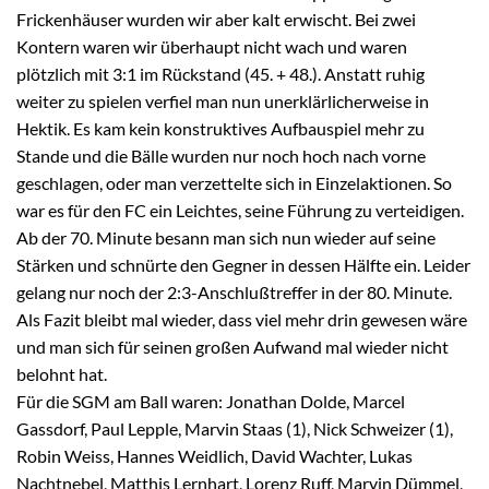
Frickenhäuser wurden wir aber kalt erwischt. Bei zwei
Kontern waren wir überhaupt nicht wach und waren
plötzlich mit 3:1 im Rückstand (45. + 48.). Anstatt ruhig
weiter zu spielen verfiel man nun unerklärlicherweise in
Hektik. Es kam kein konstruktives Aufbauspiel mehr zu
Stande und die Bälle wurden nur noch hoch nach vorne
geschlagen, oder man verzettelte sich in Einzelaktionen. So
war es für den FC ein Leichtes, seine Führung zu verteidigen.
Ab der 70. Minute besann man sich nun wieder auf seine
Stärken und schnürte den Gegner in dessen Hälfte ein. Leider
gelang nur noch der 2:3-Anschlußtreffer in der 80. Minute.
Als Fazit bleibt mal wieder, dass viel mehr drin gewesen wäre
und man sich für seinen großen Aufwand mal wieder nicht
belohnt hat.
Für die SGM am Ball waren: Jonathan Dolde, Marcel
Gassdorf, Paul Lepple, Marvin Staas (1), Nick Schweizer (1),
Robin Weiss, Hannes Weidlich, David Wachter, Lukas
Nachtnebel, Matthis Lernhart, Lorenz Ruff, Marvin Dümmel,