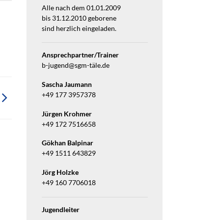
Alle nach dem 01.01.2009
bis 31.12.2010 geborene
sind herzlich eingeladen.
Ansprechpartner/Trainer
b-jugend@sgm-täle.de
Sascha Jaumann
+49 177 3957378
Jürgen Krohmer
+49 172 7516658
Gökhan Balpinar
+49 1511 643829
Jörg Holzke
+49 160 7706018
Jugendleiter