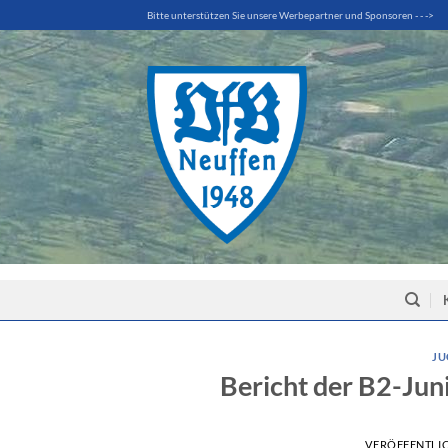
Zum
Bitte unterstützen Sie unsere Werbepartner und Sponsoren - - ->
Inhalt
springen
JU
Bericht der B2-Jun
VERÖFFENTLI