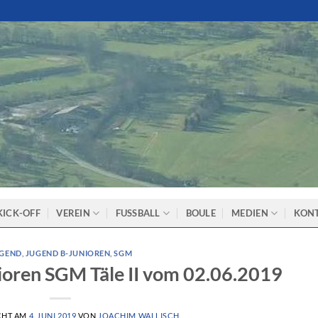
KICK-OFF
VEREIN
FUSSBALL
BOULE
MEDIEN
KON
GEND
,
JUGEND B-JUNIOREN
,
SGM
ioren SGM Täle II vom 02.06.2019
CHT AM
4. JUNI 2019
VON
JOACHIM WALLISCH