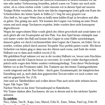
In den letzten Trainingseinheiten auf unserem Kunstrasen in Beuren konnten wir die
eine oder andere Verbesserung feststellen, jedoch waren wir Trainer uns noch nicht
sicher, ob es schon reichen würde. Leider mussten wir in diesem Spiel auf unseren
Torjäger Robin verzichten, der durch eine falsche eingetragene (rote) gelb-rote Karte des
Schiedsrichters des letzten Spiels in Süßen (2:1 Sieg für uns) gesperrt war.
Also hieß es, bei super Wetter (fast zu heiß) einen kühlen Kopf zu bewahren und alles
zu geben. Das gelang uns auch. Wir konnten den Gegner von Anfang an unter Druck
setzen und auch einige Torchancen erspielen, leider wurden diese nicht konsequent
abgeschlossen.
Wegen der ungewohnten Hitze wurde gleich des öftern gewechselt und somit hatten wir
auch gleich alle vier Ersatzspieler auf den Platz. Aus dem Spiel heraus erkämpfte man
sich immer wieder den Ball und konnte den Gegner in seine Hälfte zurückdrängen,
dennoch gaben wir durch Leichtsinnsfehler dem Gegner die Chancen, ein frühes Tor zu
erzielen, welches jedoch durch unseren Torspieler Nico perfekt pariert wurde. Mit dieser
Sicherheit von hinten ging es dann nun des öfteren nach vorne, und Ende der ersten
Halbzeit war es dann auch endlich soweit (1:0).
Mit gekühltem Kopf nahmen wir uns in der zweiten Halbzeit vor, besser zum Abschluss
zu kommen und die Chancen besser zu verwerten. Es wurde wieder durchgewechselt,
jedoch nicht wegen dem Wetter sondern verletzungsbedingt. Trotz dieser Wechselorgie
blieben wir in den Positionen stabil. Das Trainierte aus den letzten Trainingseinheiten
wurde umgesetzt und die Tore fielen – durch gutes Zusammenspiel, der kämpferischen
Einstellung und, ja, auch dank dem gegnerischen Torwart trafen wir noch weitere vier
mal ins gegnerische Tor. (5:0)
Jetzt sind wir Tabellenführer und wollen diesen Platz auch nicht mehr nehmen lassen.
Super Täle Super Täle!
Nächste Woche ist das letzte Vorrundenspiel in Hattenhofen.
Wir Trainer danken allen Zuschauern, die uns in diesem und in den nächsten Spielen
anfeuern.
Es spielten:
Nico, Julian, Tim B., Katja, Lino, Marcel, Felix H., Emre, Tobias, Paul Lep, Felix M.