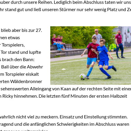
 sauber durch unsere Reihen. Lediglich beim Abschluss taten wir uns
r stand gut und ließ unseren Stürmer nur sehr wenig Platz und Ze
lieb aber bis zur 27.
inen etwas
Torspielers,
 Tor stand und lupfte
as brach den Bann:
 Ball über die Abwehr
m Torspieler eiskalt
cherten Wäldenbronner
sehenswerten Alleingang von Kaan auf der rechten Seite mit ein
ch Ricky hinnehmen. Die letzten fünf Minuten der ersten Halbzeit
wahrlich nicht viel zu meckern. Einsatz und Einstellung stimmten.
agend und die anfänglichen Schwierigkeiten im Abschluss waren