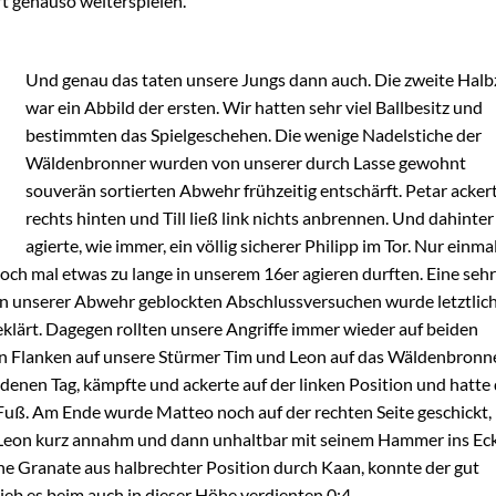
rt genauso weiterspielen.
Und genau das taten unsere Jungs dann auch. Die zweite Halb
war ein Abbild der ersten. Wir hatten sehr viel Ballbesitz und
bestimmten das Spielgeschehen. Die wenige Nadelstiche der
Wäldenbronner wurden von unserer durch Lasse gewohnt
souverän sortierten Abwehr frühzeitig entschärft. Petar acker
rechts hinten und Till ließ link nichts anbrennen. Und dahinter
agierte, wie immer, ein völlig sicherer Philipp im Tor. Nur einma
och mal etwas zu lange in unserem 16er agieren durften. Eine sehr
on unserer Abwehr geblockten Abschlussversuchen wurde letztlic
klärt. Dagegen rollten unsere Angriffe immer wieder auf beiden
len Flanken auf unsere Stürmer Tim und Leon auf das Wäldenbronn
denen Tag, kämpfte und ackerte auf der linken Position und hatte
 Fuß. Am Ende wurde Matteo noch auf der rechten Seite geschickt,
e Leon kurz annahm und dann unhaltbar mit seinem Hammer ins Ec
ine Granate aus halbrechter Position durch Kaan, konnte der gut
ieb es beim auch in dieser Höhe verdienten 0:4.