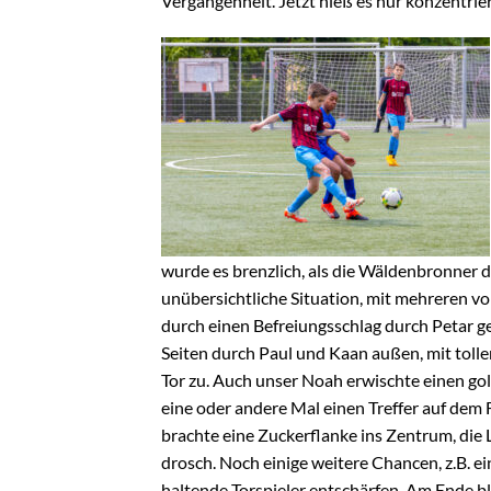
Vergangenheit. Jetzt hieß es nur konzentrie
wurde es brenzlich, als die Wäldenbronner d
unübersichtliche Situation, mit mehreren v
durch einen Befreiungsschlag durch Petar ge
Seiten durch Paul und Kaan außen, mit tol
Tor zu. Auch unser Noah erwischte einen gol
eine oder andere Mal einen Treffer auf dem
brachte eine Zuckerflanke ins Zentrum, di
drosch. Noch einige weitere Chancen, z.B. e
haltende Torspieler entschärfen. Am Ende bl