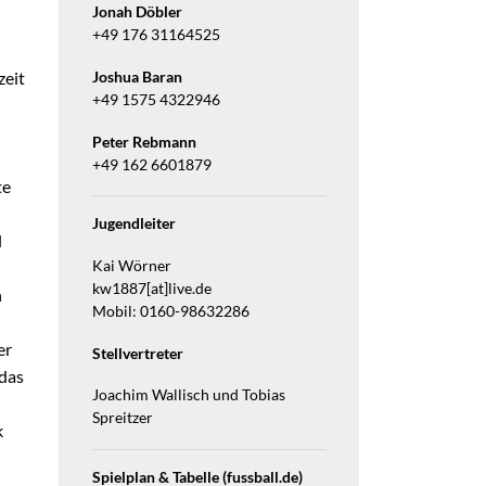
Jonah Döbler
+49 176 31164525
zeit
Joshua Baran
+49 1575 4322946
Peter Rebmann
+49 162 6601879
te
Jugendleiter
l
Kai Wörner
kw1887[at]live.de
h
Mobil: 0160-98632286
er
Stellvertreter
 das
Joachim Wallisch und Tobias
Spreitzer
k
Spielplan & Tabelle (fussball.de)