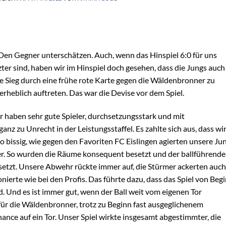
Den Gegner unterschätzen. Auch, wenn das Hinspiel 6:0 für uns
er sind, haben wir im Hinspiel doch gesehen, dass die Jungs auch
 Sieg durch eine frühe rote Karte gegen die Wäldenbronner zu
erheblich auftreten. Das war die Devise vor dem Spiel.
 haben sehr gute Spieler, durchsetzungsstark und mit
ganz zu Unrecht in der Leistungsstaffel. Es zahlte sich aus, dass wi
o bissig, wie gegen den Favoriten FC Eislingen agierten unsere Jun
ter. So wurden die Räume konsequent besetzt und der ballführende
etzt. Unsere Abwehr rückte immer auf, die Stürmer ackerten auch
ierte wie bei den Profis. Das führte dazu, dass das Spiel von Beg
d. Und es ist immer gut, wenn der Ball weit vom eigenen Tor
ür die Wäldenbronner, trotz zu Beginn fast ausgeglichenem
hance auf ein Tor. Unser Spiel wirkte insgesamt abgestimmter, die