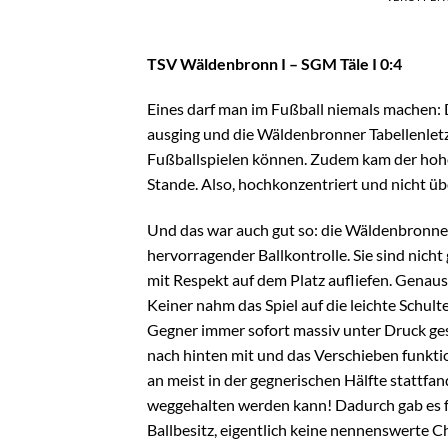
TSV Wäldenbronn I – SGM Täle I 0:4
Eines darf man im Fußball niemals machen: 
ausging und die Wäldenbronner Tabellenletzt
Fußballspielen können. Zudem kam der hohe
Stande. Also, hochkonzentriert und nicht üb
Und das war auch gut so: die Wäldenbronner
hervorragender Ballkontrolle. Sie sind nicht 
mit Respekt auf dem Platz aufliefen. Genaus
Keiner nahm das Spiel auf die leichte Schul
Gegner immer sofort massiv unter Druck ges
nach hinten mit und das Verschieben funktion
an meist in der gegnerischen Hälfte stattfan
weggehalten werden kann! Dadurch gab es f
Ballbesitz, eigentlich keine nennenswerte C