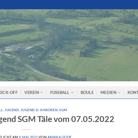
KICK-OFF
VEREIN
FUSSBALL
BOULE
MEDIEN
KON
LL
,
JUGEND
,
JUGEND D-JUNIOREN
,
SGM
ugend SGM Täle vom 07.05.2022
TLICHT AM
9. MAI 2022
VON
ANNIKA GODE