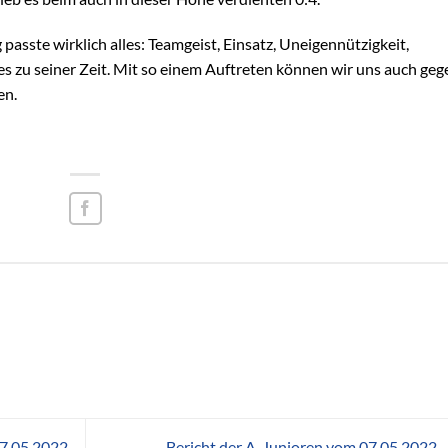
asste wirklich alles: Teamgeist, Einsatz, Uneigennützigkeit,
s zu seiner Zeit. Mit so einem Auftreten können wir uns auch geg
en.
07.05.2022
Bericht der A-Junioren vom 07.05.2022