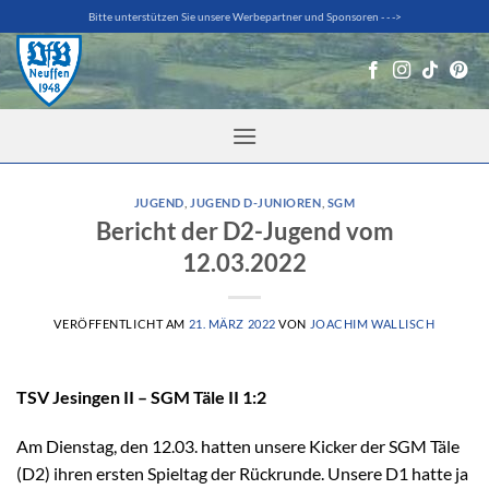
Zum
Bitte unterstützen Sie unsere Werbepartner und Sponsoren - - ->
Inhalt
springen
JUGEND
,
JUGEND D-JUNIOREN
,
SGM
Bericht der D2-Jugend vom
12.03.2022
VERÖFFENTLICHT AM
21. MÄRZ 2022
VON
JOACHIM WALLISCH
TSV Jesingen II – SGM Täle II 1:2
Am Dienstag, den 12.03. hatten unsere Kicker der SGM Täle
(D2) ihren ersten Spieltag der Rückrunde. Unsere D1 hatte ja