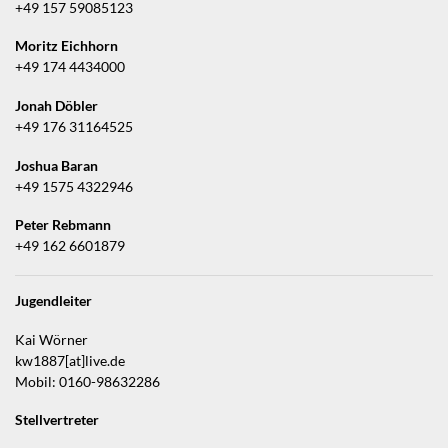
+49 157 59085123
Moritz Eichhorn
+49 174 4434000
Jonah Döbler
+49 176 31164525
Joshua Baran
+49 1575 4322946
Peter Rebmann
+49 162 6601879
Jugendleiter
Kai Wörner
kw1887[at]live.de
Mobil: 0160-98632286
Stellvertreter