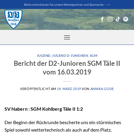
Zum
Bitte unterstützen Sie unsere Werbepartner und Sponsoren - - ->
Inhalt
springen
JUGEND
,
JUGEND D-JUNIOREN
,
SGM
Bericht der D2-Junioren SGM Täle II
vom 16.03.2019
VERÖFFENTLICHT AM
18. MÄRZ 2019
VON
ANNIKA GODE
SV Nabern : SGM Kohlberg Täle II 1:2
Der Beginn der Rückrunde bescherte uns ein stürmisches
Spiel sowohl wettertechnisch als auch auf dem Platz.