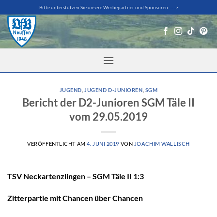
Zum
Bitte unterstützen Sie unsere Werbepartner und Sponsoren - - ->
Inhalt
springen
JUGEND
,
JUGEND D-JUNIOREN
,
SGM
Bericht der D2-Junioren SGM Täle II
vom 29.05.2019
VERÖFFENTLICHT AM
4. JUNI 2019
VON
JOACHIM WALLISCH
TSV Neckartenzlingen – SGM Täle II 1:3
Zitterpartie mit Chancen über Chancen