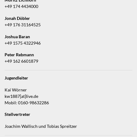
Moritz Eichhorn
+49 174 4434000
Jonah Döbler
+49 176 31164525
Joshua Baran
+49 1575 4322946
Peter Rebmann
+49 162 6601879
Jugendleiter
Kai Wörner
kw1887[at]live.de
Mobil: 0160-98632286
Stellvertreter
Joachim Wallisch und Tobias Spreitzer