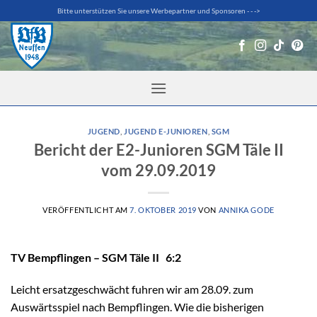
Zum
Bitte unterstützen Sie unsere Werbepartner und Sponsoren - - ->
Inhalt
springen
JUGEND
,
JUGEND E-JUNIOREN
,
SGM
Bericht der E2-Junioren SGM Täle II
vom 29.09.2019
VERÖFFENTLICHT AM
7. OKTOBER 2019
VON
ANNIKA GODE
TV Bempflingen – SGM Täle II 6:2
Leicht ersatzgeschwächt fuhren wir am 28.09. zum
Auswärtsspiel nach Bempflingen. Wie die bisherigen