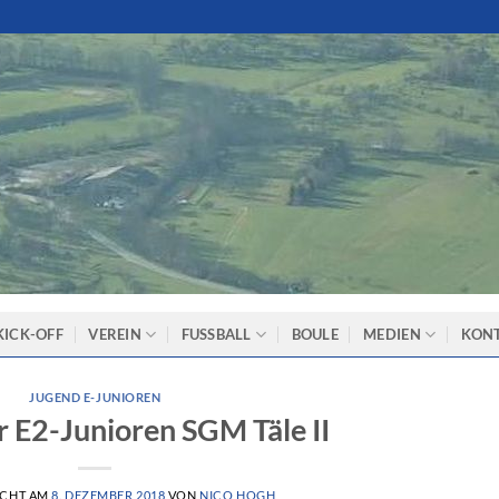
KICK-OFF
VEREIN
FUSSBALL
BOULE
MEDIEN
KON
JUGEND E-JUNIOREN
r E2-Junioren SGM Täle II
ICHT AM
8. DEZEMBER 2018
VON
NICO HOGH