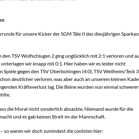
en
runde für unsere Kicker der SGM Täle II des diesjährigen Sparkas
n den TSV Wolfschlugen 2 ging unglücklich mit 2:1 verloren und a
unterlagen wir knapp mit 0:1. Hier haben wir es leider nicht
den Spiele gegen den TSV Oberbohingen (4:0), TSV Weilheim/Teck 3
schon deutlicher verloren, was aber auch an unserem kleinen Kade
enden Kräfteverlust lag. Die Beine wurden nun einmal schwerer
ehlte.
dass die Moral nicht sonderlich absackte. Niemand wurde für die
macht und es gab keinen Streit im der Mannschaft.
 so waren wir doch zumindest die coolsten hier: