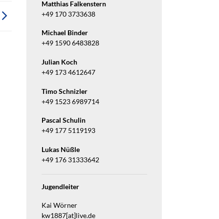
Matthias Falkenstern
+49 170 3733638
Michael Binder
+49 1590 6483828
Julian Koch
+49 173 4612647
Timo Schnizler
+49 1523 6989714
Pascal Schulin
+49 177 5119193
Lukas Nüßle
+49 176 31333642
Jugendleiter
Kai Wörner
kw1887[at]live.de