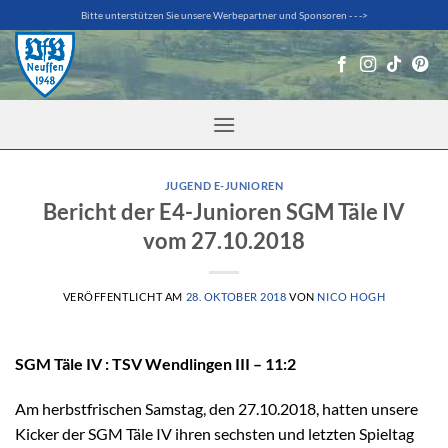
Zum
Bitte unterstützen Sie unsere Werbepartner und Sponsoren - - ->
Inhalt
springen
JUGEND E-JUNIOREN
Bericht der E4-Junioren SGM Täle IV
vom 27.10.2018
VERÖFFENTLICHT AM
28. OKTOBER 2018
VON
NICO HOGH
SGM Täle IV : TSV Wendlingen III – 11:2
Am herbstfrischen Samstag, den 27.10.2018, hatten unsere
Kicker der SGM Täle IV ihren sechsten und letzten Spieltag