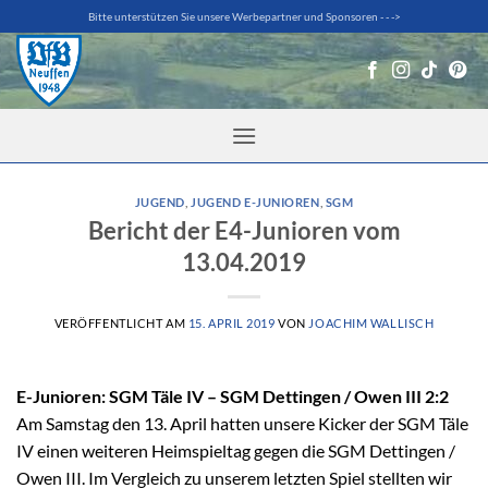
Zum
Bitte unterstützen Sie unsere Werbepartner und Sponsoren - - ->
Inhalt
springen
JUGEND
,
JUGEND E-JUNIOREN
,
SGM
Bericht der E4-Junioren vom
13.04.2019
VERÖFFENTLICHT AM
15. APRIL 2019
VON
JOACHIM WALLISCH
E-Junioren: SGM Täle IV – SGM Dettingen / Owen III 2:2
Am Samstag den 13. April hatten unsere Kicker der SGM Täle
IV einen weiteren Heimspieltag gegen die SGM Dettingen /
Owen III. Im Vergleich zu unserem letzten Spiel stellten wir