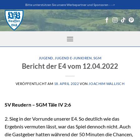
Zum
Bitte unterstützen Sie unsere Werbepartner und Sponsoren - - ->
Inhalt
springen
JUGEND
,
JUGEND E-JUNIOREN
,
SGM
Bericht der E4 vom 12.04.2022
VERÖFFENTLICHT AM
18. APRIL 2022
VON
JOACHIM WALLISCH
SV Reudern – SGM Täle IV 2:6
2. Sieg in der Vorrunde unserer E4. So deutlich wie das
Ergebnis vermuten lässt, war das Spiel dennoch nicht. Auch
die Gastgeber hatten während der 50 Minuten die Chancen,