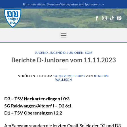
Zum
Bitte unterstützen Sie unsere Werbepartner und Sponsoren - - ->
Inhalt
springen
JUGEND
,
JUGEND D-JUNIOREN
,
SGM
Berichte D-Junioren vom 11.11.2023
VERÖFFENTLICHT AM
13. NOVEMBER 2023
VON
JOACHIM
WALLISCH
D3 – TSV Neckartenzlingen I 0:3
SG Raidwangen/Altdorf I – D2 6:1
D1 – TSV Oberensingen I 2:2
Am Samstag standen die letzten Quali-Spiele der D2 und D3