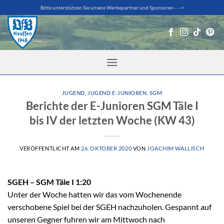
Zum
Bitte unterstützen Sie unsere Werbepartner und Sponsoren - - ->
Inhalt
springen
JUGEND
,
JUGEND E-JUNIOREN
,
SGM
Berichte der E-Junioren SGM Täle I
bis IV der letzten Woche (KW 43)
VERÖFFENTLICHT AM
26. OKTOBER 2020
VON
JOACHIM WALLISCH
SGEH – SGM Täle I 1:20
Unter der Woche hatten wir das vom Wochenende
verschobene Spiel bei der SGEH nachzuholen. Gespannt auf
unseren Gegner fuhren wir am Mittwoch nach