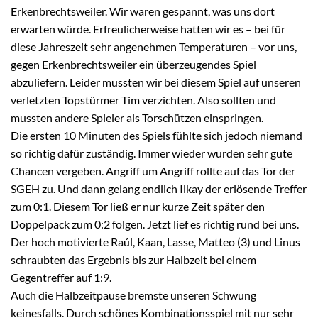
Erkenbrechtsweiler. Wir waren gespannt, was uns dort
erwarten würde. Erfreulicherweise hatten wir es – bei für
diese Jahreszeit sehr angenehmen Temperaturen – vor uns,
gegen Erkenbrechtsweiler ein überzeugendes Spiel
abzuliefern. Leider mussten wir bei diesem Spiel auf unseren
verletzten Topstürmer Tim verzichten. Also sollten und
mussten andere Spieler als Torschützen einspringen.
Die ersten 10 Minuten des Spiels fühlte sich jedoch niemand
so richtig dafür zuständig. Immer wieder wurden sehr gute
Chancen vergeben. Angriff um Angriff rollte auf das Tor der
SGEH zu. Und dann gelang endlich Ilkay der erlösende Treffer
zum 0:1. Diesem Tor ließ er nur kurze Zeit später den
Doppelpack zum 0:2 folgen. Jetzt lief es richtig rund bei uns.
Der hoch motivierte Raúl, Kaan, Lasse, Matteo (3) und Linus
schraubten das Ergebnis bis zur Halbzeit bei einem
Gegentreffer auf 1:9.
Auch die Halbzeitpause bremste unseren Schwung
keinesfalls. Durch schönes Kombinationsspiel mit nur sehr