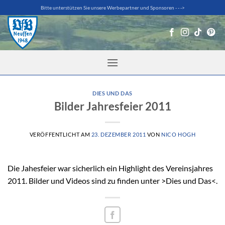
Zum
Bitte unterstützen Sie unsere Werbepartner und Sponsoren - - ->
Inhalt
springen
DIES UND DAS
Bilder Jahresfeier 2011
VERÖFFENTLICHT AM
23. DEZEMBER 2011
VON
NICO HOGH
Die Jahesfeier war sicherlich ein Highlight des Vereinsjahres
2011. Bilder und Videos sind zu finden unter >Dies und Das<.