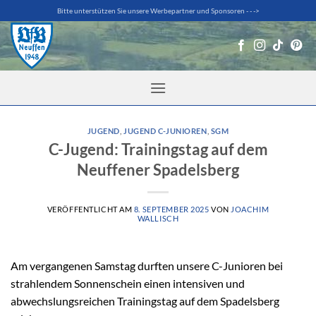
Zum
Bitte unterstützen Sie unsere Werbepartner und Sponsoren - - ->
Inhalt
springen
JUGEND
,
JUGEND C-JUNIOREN
,
SGM
C-Jugend: Trainingstag auf dem
Neuffener Spadelsberg
VERÖFFENTLICHT AM
8. SEPTEMBER 2025
VON
JOACHIM
WALLISCH
Am vergangenen Samstag durften unsere C-Junioren bei
strahlendem Sonnenschein einen intensiven und
abwechslungsreichen Trainingstag auf dem Spadelsberg