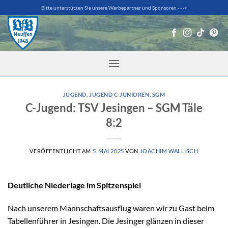
Zum
Bitte unterstützen Sie unsere Werbepartner und Sponsoren - - ->
Inhalt
springen
JUGEND
,
JUGEND C-JUNIOREN
,
SGM
C-Jugend: TSV Jesingen – SGM Täle
8:2
VERÖFFENTLICHT AM
5. MAI 2025
VON
JOACHIM WALLISCH
Deutliche Niederlage im Spitzenspiel
Nach unserem Mannschaftsausflug waren wir zu Gast beim
Tabellenführer in Jesingen. Die Jesinger glänzen in dieser