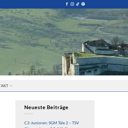
TAKT
Neueste Beiträge
C2-Junioren: SGM Täle 2 – TSV