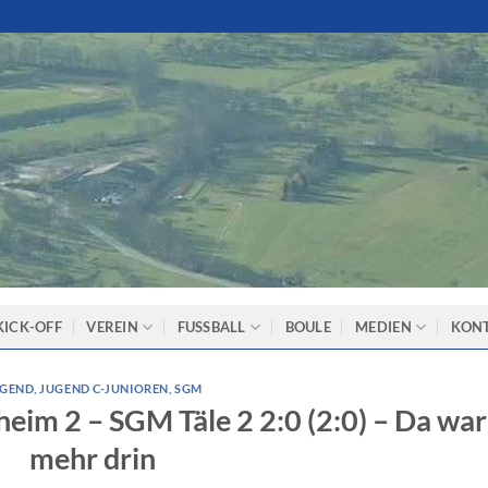
KICK-OFF
VEREIN
FUSSBALL
BOULE
MEDIEN
KON
UGEND
,
JUGEND C-JUNIOREN
,
SGM
eim 2 – SGM Täle 2 2:0 (2:0) – Da war
mehr drin