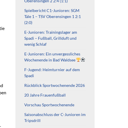
Oberensingen 2 2:4 (1:1)
Spielbericht C1-Junioren: SGM
Täle 1 – TSV Oberensingen 1 2:1
(2:0)
tie
E-Junioren: Trainingslager am
Spadi – Fußball, Grillduft und
wenig Schlaf
E-Junioren: Ein unvergessliches
Wochenende in Bad Waldsee
F-Jugend: Heimturnier auf dem
Spadi
nd
Rückblick Sportwochenende 2026
eben
20 Jahre Frauenfußball
Vorschau Sportwochenende
Saisonabschluss der C-Junioren im
Tripsdrill
,