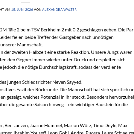
CHT AM
15. JUNI 2026
VON
ALEXANDRA WALTER
GM Täle 2 beim TSV Berkheim 2 mit 0:2 geschlagen geben. Die Par
Leider fielen beide Treffer der Gastgeber nach unnötigen
 unserer Mannschaft.
 der zweiten Halbzeit eine starke Reaktion. Unsere Jungs waren
ten den Gegner immer wieder unter Druck und erspielten sich
te jedoch die nötige Durchschlagskraft, sodass der verdiente
des jungen Schiedsrichter Neven Sayyed.
positives Fazit der Rückrunde. Die Mannschaft hat sich sportlich u
len gezeigt, welches Potenzial in ihr steckt. Besonders hervorzuh
über die gesamte Saison hinweg – ein wichtiger Baustein für die
er, Ben Janzen, Jaarne Hummel, Marlon Wörz, Timo Deyle, Maxi
eutner, Ibrahim Youseff, Leon Gohl, Andrei Pucera, Laura Schweizer