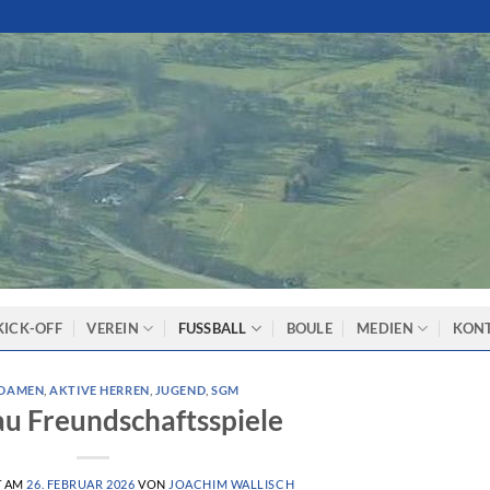
KICK-OFF
VEREIN
FUSSBALL
BOULE
MEDIEN
KON
 DAMEN
,
AKTIVE HERREN
,
JUGEND
,
SGM
u Freundschaftsspiele
T AM
26. FEBRUAR 2026
VON
JOACHIM WALLISCH