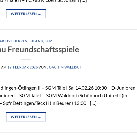
WEITERLESEN
→
AKTIVE HERREN
,
JUGEND
,
SGM
u Freundschaftsspiele
T AM
12. FEBRUAR 2026
VON
JOACHIM WALLISCH
ingen-Ötlingen II – SGM Täle I Sa, 14.02.26 10:30 D-Juniore
unioren SGM Täle I – SGM Walddorf/Schönbuch United I (in
Spfr Dettingen/Teck II (in Beuren) 13:00 […]
WEITERLESEN
→