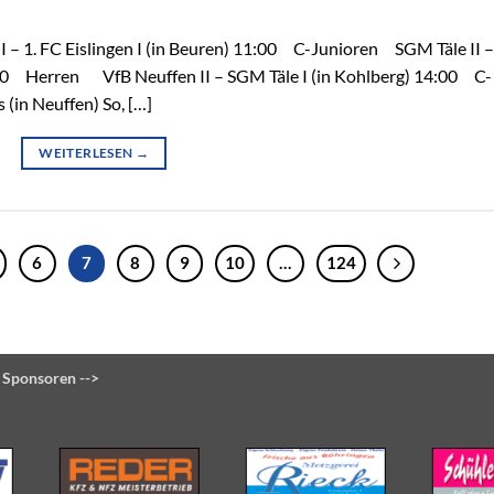
– 1. FC Eislingen I (in Beuren) 11:00 C-Junioren SGM Täle II –
30 Herren VfB Neuffen II – SGM Täle I (in Kohlberg) 14:00 C-
(in Neuffen) So, […]
WEITERLESEN
→
6
7
8
9
10
…
124
 Sponsoren -->