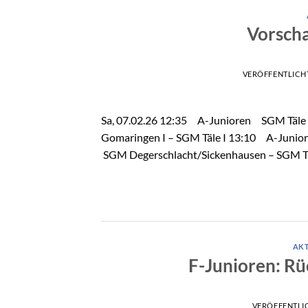
Vorscha
VERÖFFENTLICH
Sa, 07.02.26 12:35 A-Junioren SGM Täle
Gomaringen I – SGM Täle I 13:10 A-Junio
SGM Degerschlacht/Sickenhausen – SGM Tä
AKT
F-Junioren: Rü
VERÖFFENTLI