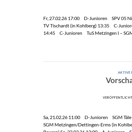
Fr, 27.02.26 17:00 D-Junioren SPV 05 Nür
TV Tischardt (in Kohlberg) 13:35 C-Junio
14:45 C-Junioren TuS Metzingen I – SGM T
AKTIVE
Vorscha
VERÖFFENTLICH
Sa, 21.02.26 11:00 D-Junioren SGM Täle I
SGM Metzingen/Dettingen-Erms (in Kohlber
Beuren) So, 22.02.26 12:00 A-Junioren SGM