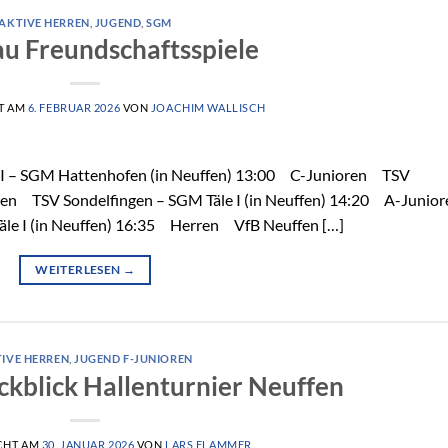
AKTIVE HERREN
,
JUGEND
,
SGM
u Freundschaftsspiele
T AM
6. FEBRUAR 2026
VON
JOACHIM WALLISCH
 I – SGM Hattenhofen (in Neuffen) 13:00 C-Junioren TSV
ren TSV Sondelfingen – SGM Täle I (in Neuffen) 14:20 A-Juni
le I (in Neuffen) 16:35 Herren VfB Neuffen […]
WEITERLESEN
→
IVE HERREN
,
JUGEND F-JUNIOREN
ckblick Hallenturnier Neuffen
CHT AM
30. JANUAR 2026
VON
LARS FLAMMER