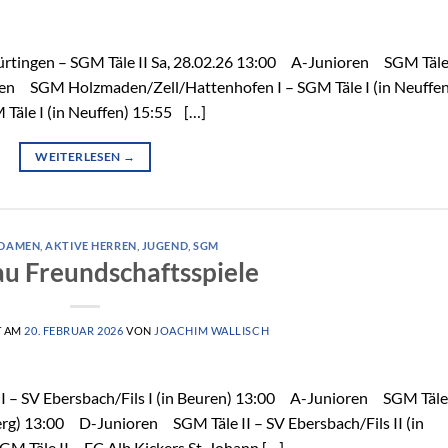
tingen – SGM Täle II Sa, 28.02.26 13:00 A-Junioren SGM Täle 
ren SGM Holzmaden/Zell/Hattenhofen I – SGM Täle I (in Neuffen
äle I (in Neuffen) 15:55 […]
WEITERLESEN
→
 DAMEN
,
AKTIVE HERREN
,
JUGEND
,
SGM
u Freundschaftsspiele
T AM
20. FEBRUAR 2026
VON
JOACHIM WALLISCH
 – SV Ebersbach/Fils I (in Beuren) 13:00 A-Junioren SGM Täle 
g) 13:00 D-Junioren SGM Täle II – SV Ebersbach/Fils II (in
 Täle II – FC Alb Kickers St. Johann […]