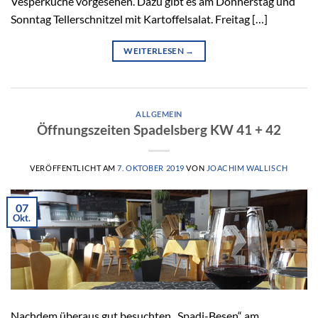
Vesperküche vorgesehen. Dazu gibt es am Donnerstag und
Sonntag Tellerschnitzel mit Kartoffelsalat. Freitag […]
WEITERLESEN
→
ALLGEMEIN
Öffnungszeiten Spadelsberg KW 41 + 42
VERÖFFENTLICHT AM
7. OKTOBER 2019
VON
JOACHIM WALLISCH
07
Okt.
Nachdem überaus gut besuchten „Spadi-Besen“ am