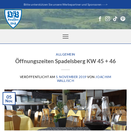
Zum
Bitte unterstützen Sie unsere Werbepartner und Sponsoren - - ->
Inhalt
springen
ALLGEMEIN
Öffnungszeiten Spadelsberg KW 45 + 46
VERÖFFENTLICHT AM
5. NOVEMBER 2019
VON
JOACHIM
WALLISCH
05
Nov.