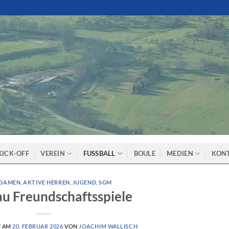
KICK-OFF
VEREIN
FUSSBALL
BOULE
MEDIEN
KON
 DAMEN
,
AKTIVE HERREN
,
JUGEND
,
SGM
u Freundschaftsspiele
T AM
20. FEBRUAR 2026
VON
JOACHIM WALLISCH