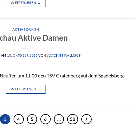
WEITERLESEN
→
AKTIVE DAMEN
chau Aktive Damen
T AM
10. OKTOBER 2025
VON
JOACHIM WALLISCH
 Neuffen um 11:00 den TSV Grafenberg auf dem Spadelsberg.
WEITERLESEN
→
3
4
5
6
…
50