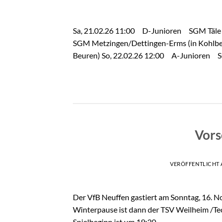
Sa, 21.02.26 11:00 D-Junioren SGM Täle I
SGM Metzingen/Dettingen-Erms (in Kohlber
Beuren) So, 22.02.26 12:00 A-Junioren SGM
Vors
VERÖFFENTLICHT
Der VfB Neuffen gastiert am Sonntag, 16. No
Winterpause ist dann der TSV Weilheim /Te
Spielbeginn ist um 19:30.