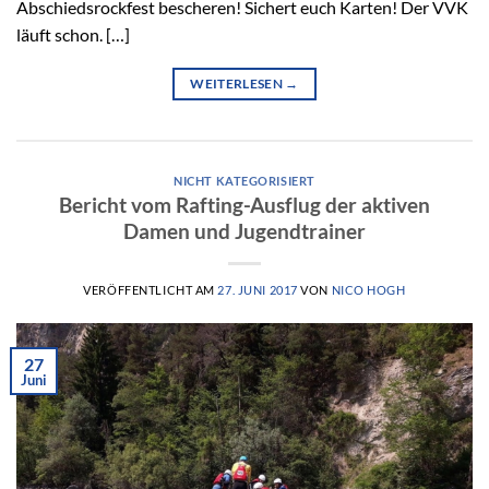
Abschiedsrockfest bescheren! Sichert euch Karten! Der VVK
läuft schon. […]
WEITERLESEN
→
NICHT KATEGORISIERT
Bericht vom Rafting-Ausflug der aktiven
Damen und Jugendtrainer
VERÖFFENTLICHT AM
27. JUNI 2017
VON
NICO HOGH
27
Juni