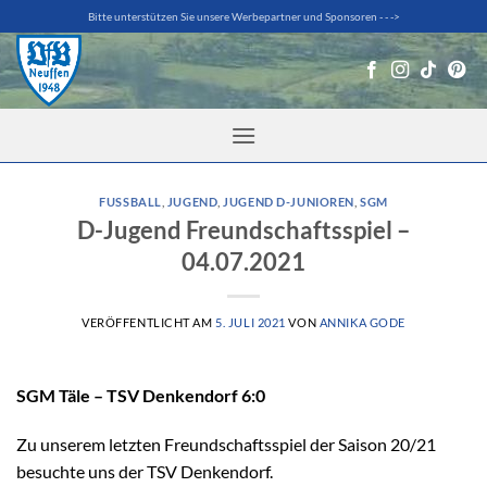
Zum
Bitte unterstützen Sie unsere Werbepartner und Sponsoren - - ->
Inhalt
springen
FUSSBALL
,
JUGEND
,
JUGEND D-JUNIOREN
,
SGM
D-Jugend Freundschaftsspiel –
04.07.2021
VERÖFFENTLICHT AM
5. JULI 2021
VON
ANNIKA GODE
SGM Täle – TSV Denkendorf 6:0
Zu unserem letzten Freundschaftsspiel der Saison 20/21
besuchte uns der TSV Denkendorf.