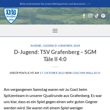
Zum
Bitte unterstützen Sie unsere Werbepartner und Sponsoren - - ->
Inhalt
springen
JUGEND
,
JUGEND D-JUNIOREN
,
SGM
D-Jugend: TSV Grafenberg – SGM
Täle II 4:0
VERÖFFENTLICHT AM
17. OKTOBER 2022
VON
JOACHIM WALLISCH
Am vergangenen Samstag waren wir zu Gast beim
Spitzenteam in unserer Qualirunde aus Grafenberg. Es war
uns klar, dass es ein Spiel gegen einen sehr guten Gegner
werden wird. Sie waren mit einem Spiel weniger