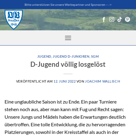
Zum
Bitte unterstützen Sie unsere Werbepartner und Sponsoren - - ->
Inhalt
springen
JUGEND
,
JUGEND D-JUNIOREN
,
SGM
D-Jugend völlig losgelöst
VERÖFFENTLICHT AM
12. JUNI 2022
VON
JOACHIM WALLISCH
Eine unglaubliche Saison ist zu Ende. Ein paar Turniere
stehen noch aus, aber man kann mit Fug und Recht sagen:
Unsere Jungs und Mädels haben die Erwartungen deutlich
übertroffen. Eine tolle Entwicklung, die zu hervorragenden
Platzierungen, sowohl in der Kreisstaffel als auch in der