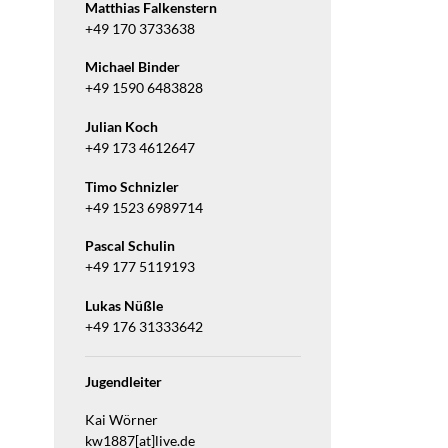
Matthias Falkenstern
+49 170 3733638
Michael Binder
+49 1590 6483828
Julian Koch
+49 173 4612647
Timo Schnizler
+49 1523 6989714
Pascal Schulin
+49 177 5119193
Lukas Nüßle
+49 176 31333642
Jugendleiter
Kai Wörner
kw1887[at]live.de