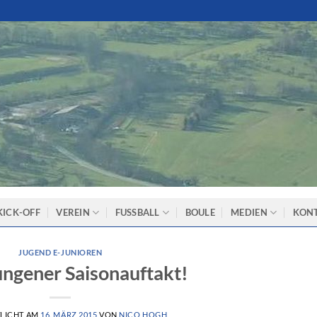
KICK-OFF
VEREIN
FUSSBALL
BOULE
MEDIEN
KON
JUGEND E-JUNIOREN
ungener Saisonauftakt!
LICHT AM
16. MÄRZ 2015
VON
NICO HOGH