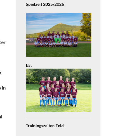
Spielzeit 2025/2026
ter
n
E5:
n
 in
i
Trainingszeiten Feld