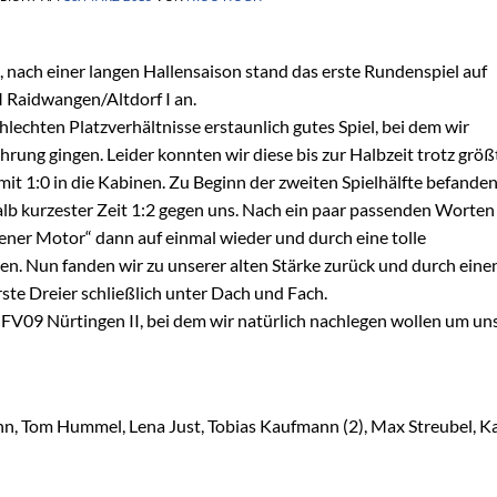
 nach einer langen Hallensaison stand das erste Rundenspiel auf
 Raidwangen/Altdorf I an.
chlechten Platzverhältnisse erstaunlich gutes Spiel, bei dem wir
ührung gingen. Leider konnten wir diese bis zur Halbzeit trotz größ
it 1:0 in die Kabinen. Zu Beginn der zweiten Spielhälfte befande
halb kurzester Zeit 1:2 gegen uns. Nach ein paar passenden Worten
ener Motor“ dann auf einmal wieder und durch eine tolle
n. Nun fanden wir zu unserer alten Stärke zurück und durch eine
ste Dreier schließlich unter Dach und Fach.
09 Nürtingen II, bei dem wir natürlich nachlegen wollen um uns
nn, Tom Hummel, Lena Just, Tobias Kaufmann (2), Max Streubel, Ka