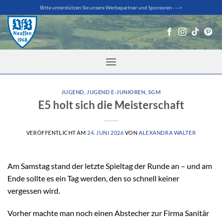
Zum
Bitte unterstützen Sie unsere Werbepartner und Sponsoren - - ->
Inhalt
springen
JUGEND
,
JUGEND E-JUNIOREN
,
SGM
E5 holt sich die Meisterschaft
VERÖFFENTLICHT AM
24. JUNI 2026
VON
ALEXANDRA WALTER
Am Samstag stand der letzte Spieltag der Runde an – und am
Ende sollte es ein Tag werden, den so schnell keiner
vergessen wird.
Vorher machte man noch einen Abstecher zur Firma Sanitär