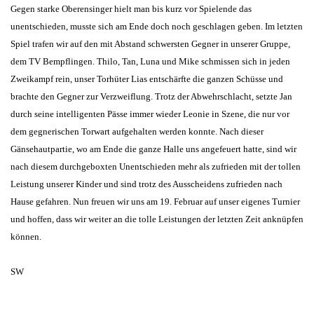
Gegen starke Oberensinger hielt man bis kurz vor Spielende das
unentschieden, musste sich am Ende doch noch geschlagen geben. Im letzten
Spiel trafen wir auf den mit Abstand schwersten Gegner in unserer Gruppe,
dem TV Bempflingen. Thilo, Tan, Luna und Mike schmissen sich in jeden
Zweikampf rein, unser Torhüter Lias entschärfte die ganzen Schüsse und
brachte den Gegner zur Verzweiflung. Trotz der Abwehrschlacht, setzte Jan
durch seine intelligenten Pässe immer wieder Leonie in Szene, die nur vor
dem gegnerischen Torwart aufgehalten werden konnte. Nach dieser
Gänsehautpartie, wo am Ende die ganze Halle uns angefeuert hatte, sind wir
nach diesem durchgeboxten Unentschieden mehr als zufrieden mit der tollen
Leistung unserer Kinder und sind trotz des Ausscheidens zufrieden nach
Hause gefahren. Nun freuen wir uns am 19. Februar auf unser eigenes Turnier
und hoffen, dass wir weiter an die tolle Leistungen der letzten Zeit anknüpfen
können.
SW