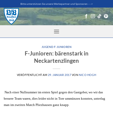
Zum
Bitte unterstützen Sie unsere Werbepartner und Sponsoren - - ->
Inhalt
springen
JUGEND F-JUNIOREN
F-Junioren: bärenstark in
Neckartenzlingen
VERÖFFENTLICHT AM
29. JANUAR 2017
VON
NICO HOGH
Nach einer Nullnummer im ersten Spiel gegen den Gastgeber, wo wir das
bessere Team waren, dies leider nicht in Tore ummünzen konnten, unterlag
man im zweiten Match Pliezhausen ganz knapp.