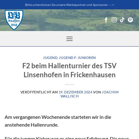
Zum
Bitte unterstützen Sie unsere Werbepartner und Sponsoren - - ->
Inhalt
springen
JUGEND
,
JUGEND F-JUNIOREN
F2 beim Hallenturnier des TSV
Linsenhofen in Frickenhausen
VERÖFFENTLICHT AM
19. DEZEMBER 2024
VON
JOACHIM
WALLISCH
Am vergangenen Wochenende starteten wir in die
anstehende Hallenrunde.
Für die jungen Kicker war es eine neue Erfahrung. Die neue