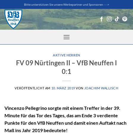
Zum
Bitte unterstützen Sie unsere Werbepartner und Sponsoren - - ->
Inhalt
springen
AKTIVE HERREN
FV 09 Nürtingen II – VfB Neuffen I
0:1
VERÖFFENTLICHT AM
10. MÄRZ 2019
VON
JOACHIM WALLISCH
Vincenzo Pellegrino sorgte mit einem Treffer in der 39.
Minute für das Tor des Tages, das am Ende 3 verdiente
Punkte für den VfB Neuffen und damit einen Auftakt nach
Maß ins Jahr 2019 bedeutete!