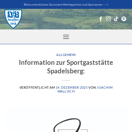
Zum
Bitte unterstützen Sie unsere Werbepartner und Sponsoren - - ->
Inhalt
springen
ALLGEMEIN
Information zur Sportgaststätte
Spadelsberg:
VERÖFFENTLICHT AM
14. DEZEMBER 2025
VON
JOACHIM
WALLISCH