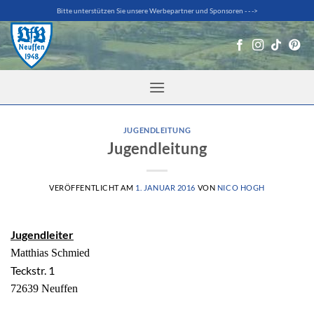
Zum
Bitte unterstützen Sie unsere Werbepartner und Sponsoren - - ->
Inhalt
springen
JUGENDLEITUNG
Jugendleitung
VERÖFFENTLICHT AM
1. JANUAR 2016
VON
NICO HOGH
Jugendleiter
Matthias Schmied
Teckstr. 1
72639 Neuffen