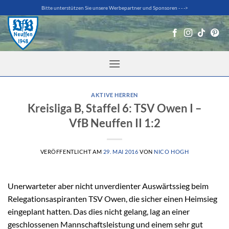
Zum
Bitte unterstützen Sie unsere Werbepartner und Sponsoren - - ->
Inhalt
springen
AKTIVE HERREN
Kreisliga B, Staffel 6: TSV Owen I –
VfB Neuffen II 1:2
VERÖFFENTLICHT AM
29. MAI 2016
VON
NICO HOGH
Unerwarteter aber nicht unverdienter Auswärtssieg beim
Relegationsaspiranten TSV Owen, die sicher einen Heimsieg
eingeplant hatten. Das dies nicht gelang, lag an einer
geschlossenen Mannschaftsleistung und einem sehr gut