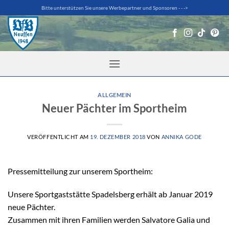
Zum
Bitte unterstützen Sie unsere Werbepartner und Sponsoren - - ->
Inhalt
springen
ALLGEMEIN
Neuer Pächter im Sportheim
VERÖFFENTLICHT AM
19. DEZEMBER 2018
VON
ANNIKA GODE
Pressemitteilung zur unserem Sportheim:
Unsere Sportgaststätte Spadelsberg erhält ab Januar 2019
neue Pächter.
Zusammen mit ihren Familien werden Salvatore Galia und