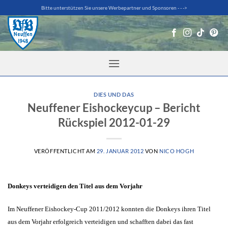
Zum
Bitte unterstützen Sie unsere Werbepartner und Sponsoren - - ->
Inhalt
springen
DIES UND DAS
Neuffener Eishockeycup – Bericht
Rückspiel 2012-01-29
VERÖFFENTLICHT AM
29. JANUAR 2012
VON
NICO HOGH
Donkeys verteidigen den Titel aus dem Vorjahr
Im Neuffener Eishockey-Cup 2011/2012 konnten die Donkeys ihren Titel
aus dem Vorjahr erfolgreich verteidigen und schafften dabei das fast