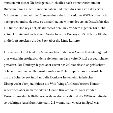
mussten mit dieser Niederlage natürlich alles nach vorne werfen um im
Rückspiel noch eine Chance zu haben und taten dies auch von der ersten
Minute an. Es gab einige Chancen doch das Bollwerk der WWA wollte nicht
nachgeben und so dauerte es bis zur letzten Minute des ersten Drittels bis das
1:0 für die Donkeys fiel, als die WWA den Puck vor dem eigenen Tor nicht
klären konnte und nach einem Gestochere die Donkeys plötzlich die Hände
in die Luft streckten als der Puck über die Linie kullerte.
Im zweiten Drittel fand die Abwehrschlacht der WWA seine Fortsetzung und
dies weiterhin erfolgreich denn sie konnten das zweite Drittel ausgeglichener
gestalten. Die Donkeys legten aber zuerst das 2:0 vor als ein abgefälschter
Schuss unhaltbar an Oli Cosolo vorbei im Netz zappelte. Weiter wurde hart
um die Scheibe gekämpft und die Donkeys hatten ein läuferisches
Übergewicht aber jetzt fuhren die Wild Wings Athletics bessere Konter
scheiterten aber immer wieder an Goalie Rückenbaum. Kurz vor der
Pausensirene durch Büffel war es dann aber soweit und die WWA erzielte den
so wichtigen Anschlusstreffer zum 2:1 womit man wieder im Spiel war.