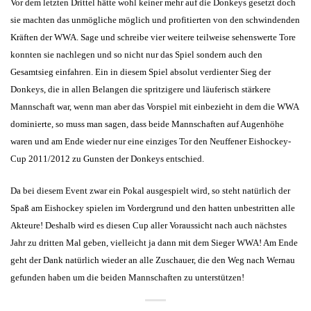
Vor dem letzten Drittel hätte wohl keiner mehr auf die Donkeys gesetzt doch
sie machten das unmögliche möglich und profitierten von den schwindenden
Kräften der WWA. Sage und schreibe vier weitere teilweise sehenswerte Tore
konnten sie nachlegen und so nicht nur das Spiel sondern auch den
Gesamtsieg einfahren. Ein in diesem Spiel absolut verdienter Sieg der
Donkeys, die in allen Belangen die spritzigere und läuferisch stärkere
Mannschaft war, wenn man aber das Vorspiel mit einbezieht in dem die WWA
dominierte, so muss man sagen, dass beide Mannschaften auf Augenhöhe
waren und am Ende wieder nur eine einziges Tor den Neuffener Eishockey-
Cup 2011/2012 zu Gunsten der Donkeys entschied.
Da bei diesem Event zwar ein Pokal ausgespielt wird, so steht natürlich der
Spaß am Eishockey spielen im Vordergrund und den hatten unbestritten alle
Akteure! Deshalb wird es diesen Cup aller Voraussicht nach auch nächstes
Jahr zu dritten Mal geben, vielleicht ja dann mit dem Sieger WWA! Am Ende
geht der Dank natürlich wieder an alle Zuschauer, die den Weg nach Wernau
gefunden haben um die beiden Mannschaften zu unterstützen!