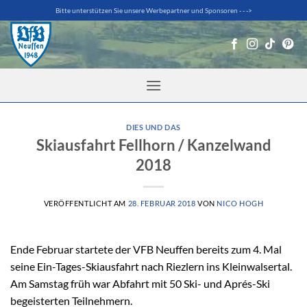
Zum
Bitte unterstützen Sie unsere Werbepartner und Sponsoren - - ->
Inhalt
springen
DIES UND DAS
Skiausfahrt Fellhorn / Kanzelwand
2018
VERÖFFENTLICHT AM
28. FEBRUAR 2018
VON
NICO HOGH
Ende Februar startete der VFB Neuffen bereits zum 4. Mal
seine Ein-Tages-Skiausfahrt nach Riezlern ins Kleinwalsertal.
Am Samstag früh war Abfahrt mit 50 Ski- und Aprés-Ski
begeisterten Teilnehmern.