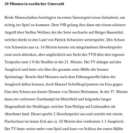
20 Minuten in zweifacher Unterzahl
Beide Mannschaften benötigten im ersten Saisonspiel etwas Anlaufzeit, um
richtig ins Spiel zu kommen. Dem VfB gelang dies dann mit einem schönen
Angriff über Steffen Wollner, der die Seite wechselte auf Holger Hasenöhrl,
welcher direkt in den Lauf von Patrick Schweizer weiterspielte. Den Schuss
von Schweizer aus ca. 14 Metern konnte ein mitgelaufener Abwehrspieler
zwar noch ablenken, aber unglücklich aus Sicht des TVN über den eigenen
Torspieler zum 1:0 für Neuffen in der 21. Minute. Der TV drängte auf den
Ausgleich und hatte wie über die gesamte erste Hälfte die bessere
Spielanlage. Bereits fünf Minuten nach dem Führungstreffer hätte der
Ausgleich fallen können, doch Manuel Schöllkopf parierte im Eins gegen
Eins den Schuss aus kurzer Distanz von Dennis Heilemann. In der 37. Minute
dann ein verlorener Zweikampf im Mittelfeld und folgender langer
Diagonalball der Neidlinger, welcher Tom Philipp auf Linksaußen als
Abnehmer fand. Dieser spielte 2 Abwehrspieler aus und erzielte mit einem
Flachschuss ins kurze Eck aus ca. 10 Metern den verdienten 1:1 Ausgleich.
Der TV hatte weiter mehr vom Spiel und kurz vor Schluss der ersten Hälfte