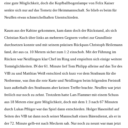
eine gute Möglichkeit, doch die Kopfballbogenlampe von Felix Kaiser
senkte sich nur auf das Tornetz der Heimmannschaft. So blieb es beim für
Neuffen etwas schmeichelhaften Unentschieden.
Kaum aus der Kabine gekommen, kam dann doch der Rückstand, als sich
Christian Kuch über links an mehreren Gegnern vorbei zur Grundlinie
durchsetzen konnte und mit seinem präzisen Rückpass Christoph Heilemann
fand, der aus ca. 10 Metern sicher zum 1:2 einschob. Mit der Führung im
Rücken war Neidlingen klar Chef im Ring und erspielten sich einige weitere
Tormöglichkeiten. IN der 61. Minute lief Tom Philipp alleine auf das Tor des
VfB zu und Matthias Weiß entschied sich kurz vor dem Strafraum für die
Notbremse, was ihm die rote Karte und Neidlingen beim folgenden Freistoß
kurz außerhalb des Strafraums aber keinen Treffer brachte. Neuffen war jetzt
freilich nur noch zu zehnt. Trotzdem hatte Lars Flammer mit einem Schuss
aus 18 Metern eine gute Möglichkeit, doch mit dem 1:3 nach 67 Minuten
durch Lukas Pflüger war das Spiel dann entschieden. Holger Hasenöhrl auf
Seiten des VfB tat dann noch seiner Mannschaft einen Bärendienst, als er in
der 72. Minute gelb-rot nach Meckern sah. Nur noch zu neunt war man jetzt