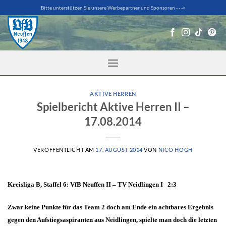
Zum
Bitte unterstützen Sie unsere Werbepartner und Sponsoren - - ->
Inhalt
springen
AKTIVE HERREN
Spielbericht Aktive Herren II –
17.08.2014
VERÖFFENTLICHT AM
17. AUGUST 2014
VON
NICO HOGH
Kreisliga B, Staffel 6: VfB Neuffen II – TV Neidlingen I 2:3
Zwar keine Punkte für das Team 2 doch am Ende ein achtbares Ergebnis
gegen den Aufstiegsaspiranten aus Neidlingen, spielte man doch die letzten