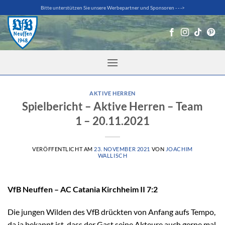
Zum
Bitte unterstützen Sie unsere Werbepartner und Sponsoren - - ->
Inhalt
springen
AKTIVE HERREN
Spielbericht – Aktive Herren – Team
1 – 20.11.2021
VERÖFFENTLICHT AM
23. NOVEMBER 2021
VON
JOACHIM
WALLISCH
VfB Neuffen – AC Catania Kirchheim II 7:2
Die jungen Wilden des VfB drückten von Anfang aufs Tempo,
da ja bekannt ist, dass der Gast seine Akteure auch gerne mal