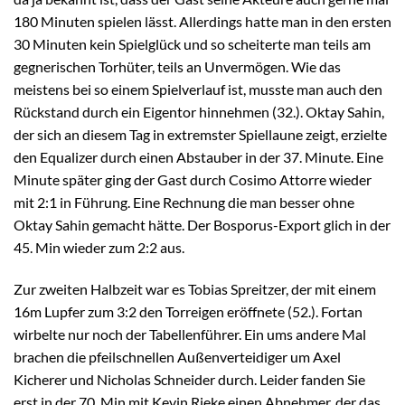
180 Minuten spielen lässt. Allerdings hatte man in den ersten
30 Minuten kein Spielglück und so scheiterte man teils am
gegnerischen Torhüter, teils an Unvermögen. Wie das
meistens bei so einem Spielverlauf ist, musste man auch den
Rückstand durch ein Eigentor hinnehmen (32.). Oktay Sahin,
der sich an diesem Tag in extremster Spiellaune zeigt, erzielte
den Equalizer durch einen Abstauber in der 37. Minute. Eine
Minute später ging der Gast durch Cosimo Attorre wieder
mit 2:1 in Führung. Eine Rechnung die man besser ohne
Oktay Sahin gemacht hätte. Der Bosporus-Export glich in der
45. Min wieder zum 2:2 aus.
Zur zweiten Halbzeit war es Tobias Spreitzer, der mit einem
16m Lupfer zum 3:2 den Torreigen eröffnete (52.). Fortan
wirbelte nur noch der Tabellenführer. Ein ums andere Mal
brachen die pfeilschnellen Außenverteidiger um Axel
Kicherer und Nicholas Schneider durch. Leider fanden Sie
erst in der 70. Min mit Kevin Rieke einen Abnehmer, der das