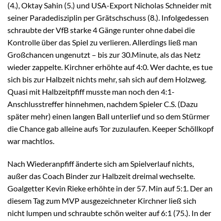
(4.), Oktay Sahin (5.) und USA-Export Nicholas Schneider mit
seiner Paradedisziplin per Grätschschuss (8.). Infolgedessen
schraubte der VfB starke 4 Gänge runter ohne dabei die
Kontrolle über das Spiel zu verlieren. Allerdings ließ man
Großchancen ungenutzt – bis zur 30.Minute, als das Netz
wieder zappelte. Kirchner erhöhte auf 4:0. Wer dachte, es tue
sich bis zur Halbzeit nichts mehr, sah sich auf dem Holzweg.
Quasi mit Halbzeitpfiff musste man noch den 4:1-
Anschlusstreffer hinnehmen, nachdem Spieler C.S. (Dazu
später mehr) einen langen Ball unterlief und so dem Stürmer
die Chance gab alleine aufs Tor zuzulaufen. Keeper Schöllkopf
war machtlos.
Nach Wiederanpfiff änderte sich am Spielverlauf nichts,
außer das Coach Binder zur Halbzeit dreimal wechselte.
Goalgetter Kevin Rieke erhöhte in der 57. Min auf 5:1. Der an
diesem Tag zum MVP ausgezeichneter Kirchner ließ sich
nicht lumpen und schraubte schön weiter auf 6:1 (75.). In der