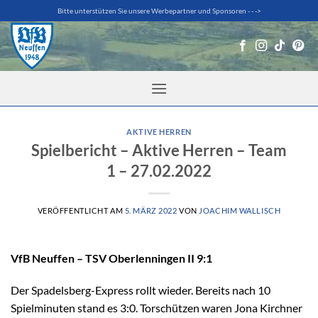
Zum
Bitte unterstützen Sie unsere Werbepartner und Sponsoren - - ->
Inhalt
springen
AKTIVE HERREN
Spielbericht – Aktive Herren – Team
1 – 27.02.2022
VERÖFFENTLICHT AM
5. MÄRZ 2022
VON
JOACHIM WALLISCH
VfB Neuffen – TSV Oberlenningen II 9:1
Der Spadelsberg-Express rollt wieder. Bereits nach 10
Spielminuten stand es 3:0. Torschützen waren Jona Kirchner