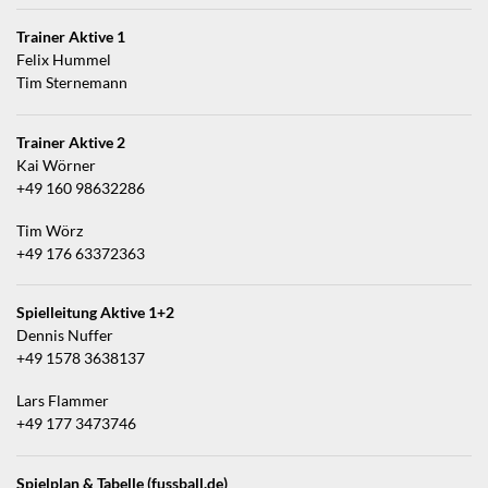
Trainer Aktive 1
Felix Hummel
Tim Sternemann
Trainer Aktive 2
Kai Wörner
+49 160 98632286
Tim Wörz
+49 176 63372363
Spielleitung Aktive 1+2
Dennis Nuffer
+49 1578 3638137
Lars Flammer
+49 177 3473746
Spielplan & Tabelle (fussball.de)