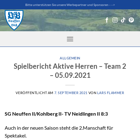
Zum
Bitte unterstützen Sie unsere Werbepartner und Sponsoren - - ->
Inhalt
springen
ALLGEMEIN
Spielbericht Aktive Herren – Team 2
– 05.09.2021
VERÖFFENTLICHT AM
7. SEPTEMBER 2021
VON
LARS FLAMMER
SG Neuffen II/Kohlberg II- TV Neidlingen II 8:3
Auch in der neuen Saison steht die 2.Manschaft für
Spektakel.