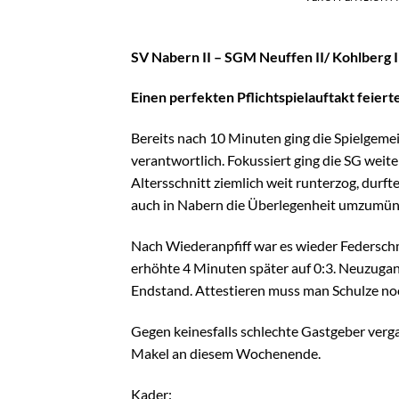
SV Nabern II – SGM Neuffen II/ Kohlberg I
Einen perfekten Pflichtspielauftakt feier
Bereits nach 10 Minuten ging die Spielgemei
verantwortlich. Fokussiert ging die SG weite
Altersschnitt ziemlich weit runterzog, durf
auch in Nabern die Überlegenheit umzumünz
Nach Wiederanpfiff war es wieder Federschmi
erhöhte 4 Minuten später auf 0:3. Neuzugan
Endstand. Attestieren muss man Schulze noch
Gegen keinesfalls schlechte Gastgeber verg
Makel an diesem Wochenende.
Kader: