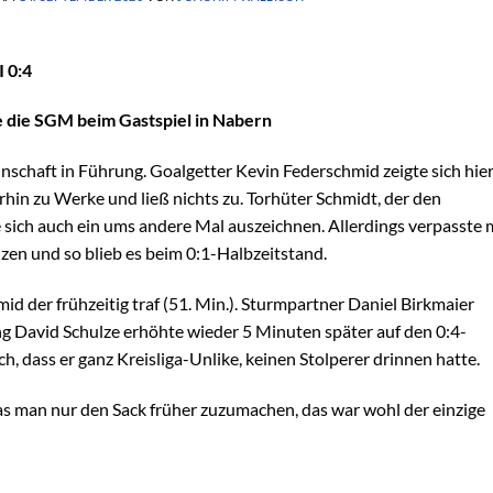
I 0:4
te die SGM beim Gastspiel in Nabern
nschaft in Führung. Goalgetter Kevin Federschmid zeigte sich hie
rhin zu Werke und ließ nichts zu. Torhüter Schmidt, der den
te sich auch ein ums andere Mal auszeichnen. Allerdings verpasste
en und so blieb es beim 0:1-Halbzeitstand.
d der frühzeitig traf (51. Min.). Sturmpartner Daniel Birkmaier
g David Schulze erhöhte wieder 5 Minuten später auf den 0:4-
, dass er ganz Kreisliga-Unlike, keinen Stolperer drinnen hatte.
as man nur den Sack früher zuzumachen, das war wohl der einzige