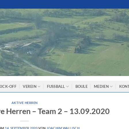
KICK-OFF
VEREIN
FUSSBALL
BOULE
MEDIEN
KON
AKTIVE HERREN
ve Herren – Team 2 – 13.09.2020
 AM
14. SEPTEMBER 2020
VON
JOACHIM WALLISCH