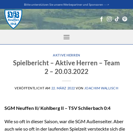
Zum
Bitte unterstützen Sie unsere Werbepartner und Sponsoren - - ->
Inhalt
springen
AKTIVE HERREN
Spielbericht – Aktive Herren – Team
2 – 20.03.2022
VERÖFFENTLICHT AM
22. MÄRZ 2022
VON
JOACHIM WALLISCH
SGM Neuffen II/ Kohlberg II – TSV Schlierbach 0:4
Wie so oft in dieser Saison, war die SGM Außenseiter. Aber
auch wie so oft in der laufenden Spielzeit versteckte sich die