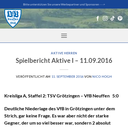
Zum
Bitte unterstützen Sie unsere Werbepartner und Sponsoren - - ->
Inhalt
springen
AKTIVE HERREN
Spielbericht Aktive I – 11.09.2016
VERÖFFENTLICHT AM
11. SEPTEMBER 2016
VON
NICO HOGH
Kreisliga A, Staffel 2: TSV Grötzingen – VfB Neuffen 5:0
Deutliche Niederlage des VfB in Grötzingen unter dem
Strich, gar keine Frage. Es war aber nicht der starke
Gegner, der um so viel besser war, sondern 2 absolut