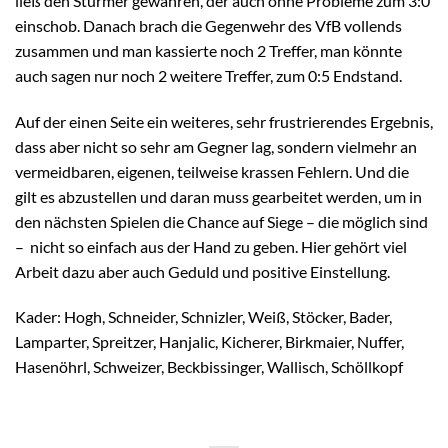
ließ den Stürmer gewähren, der auch ohne Probleme zum 3:0
einschob. Danach brach die Gegenwehr des VfB vollends
zusammen und man kassierte noch 2 Treffer, man könnte
auch sagen nur noch 2 weitere Treffer, zum 0:5 Endstand.
Auf der einen Seite ein weiteres, sehr frustrierendes Ergebnis,
dass aber nicht so sehr am Gegner lag, sondern vielmehr an
vermeidbaren, eigenen, teilweise krassen Fehlern. Und die
gilt es abzustellen und daran muss gearbeitet werden, um in
den nächsten Spielen die Chance auf Siege – die möglich sind
– nicht so einfach aus der Hand zu geben. Hier gehört viel
Arbeit dazu aber auch Geduld und positive Einstellung.
Kader: Hogh, Schneider, Schnizler, Weiß, Stöcker, Bader,
Lamparter, Spreitzer, Hanjalic, Kicherer, Birkmaier, Nuffer,
Hasenöhrl, Schweizer, Beckbissinger, Wallisch, Schöllkopf