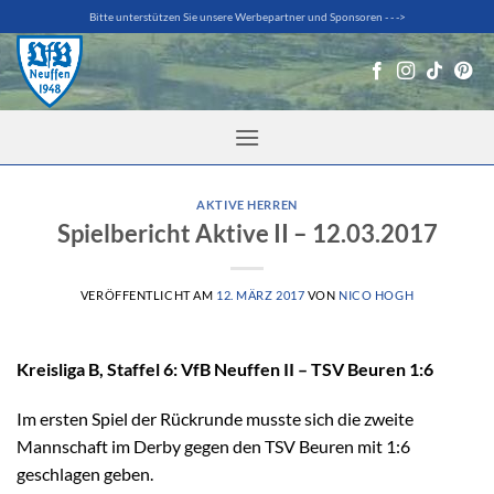
Zum
Bitte unterstützen Sie unsere Werbepartner und Sponsoren - - ->
Inhalt
springen
AKTIVE HERREN
Spielbericht Aktive II – 12.03.2017
VERÖFFENTLICHT AM
12. MÄRZ 2017
VON
NICO HOGH
Kreisliga B, Staffel 6: VfB Neuffen II – TSV Beuren 1:6
Im ersten Spiel der Rückrunde musste sich die zweite
Mannschaft im Derby gegen den TSV Beuren mit 1:6
geschlagen geben.